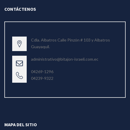
CONTÁCTENOS
Cdla. Albatros Calle Pinzón # 103 y Albatros
Guayaquil.
administrativo@bitajon-israeli.com.ec
04269-1296
04239-9322
MAPA DEL SITIO